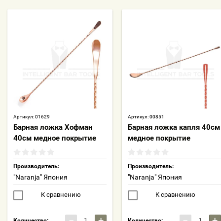
Артикул:
01629
Артикул:
00851
Барная ложка Хофман
Барная ложка капля 40см
40см медное покрытие
медное покрытие
Производитель:
Производитель:
"Naranja" Япония
"Naranja" Япония
К сравнению
К сравнению
−
+
−
+
Количество:
Количество: