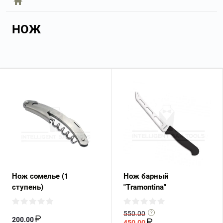
НОЖ
Нож сомелье (1
Нож барный
ступень)
"Tramontina"
550.00
200.00
450.00