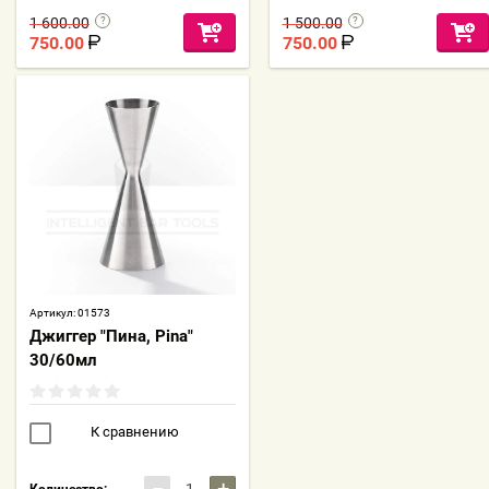
1 600.00
1 500.00
750.00
750.00
Артикул:
01573
Джиггер "Пина, Pina"
30/60мл
К сравнению