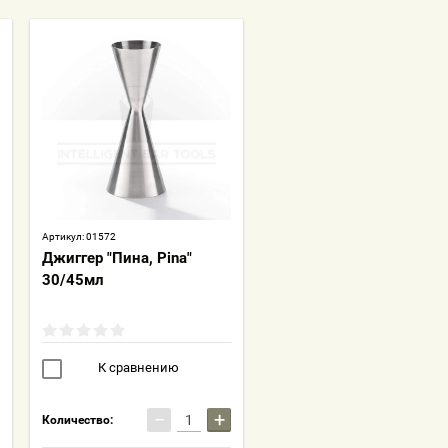
Артикул:
01572
Джиггер "Пина, Pina"
30/45мл
К сравнению
−
+
Количество: