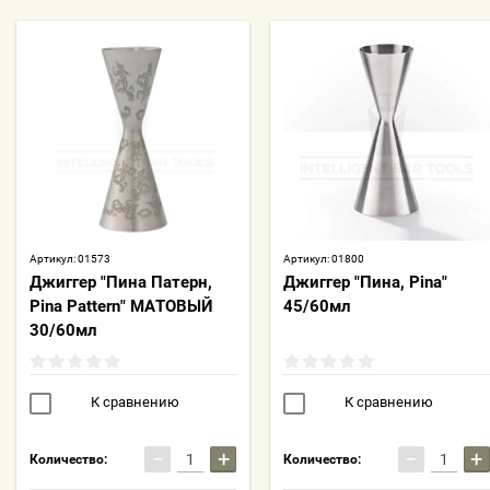
Артикул:
01573
Артикул:
01800
Джиггер "Пина Патерн,
Джиггер "Пина, Pina"
Pina Pattern" МАТОВЫЙ
45/60мл
30/60мл
К сравнению
К сравнению
−
+
−
+
Количество:
Количество: